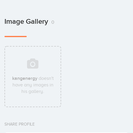
Image Gallery
0
kangenergy
doesn't
have any images in
his gallery.
SHARE PROFILE