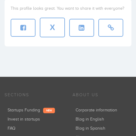
This profile looks great. You want to share it with everyone?
X
SECTIONS
ABOUT US
Startups Funding
Corporate information
NEW
Invest in startups
Blog in English
FAQ
Blog in Spanish