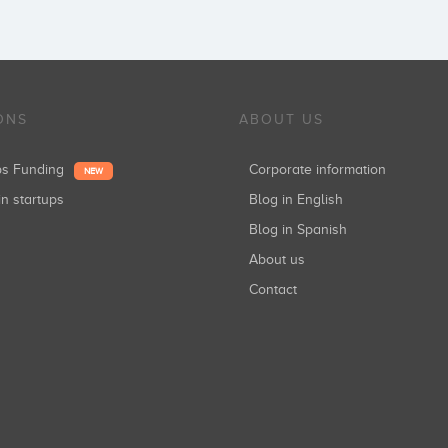
ONS
ABOUT US
ups Funding
Corporate information
NEW
in startups
Blog in English
Blog in Spanish
About us
Contact