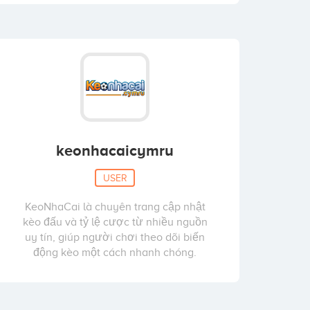
keonhacaicymru
USER
KeoNhaCai là chuyên trang cập nhật
kèo đấu và tỷ lệ cược từ nhiều nguồn
uy tín, giúp người chơi theo dõi biến
động kèo một cách nhanh chóng.