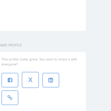
HARE PROFILE
This profile looks great. You want to share it with
everyone?
X