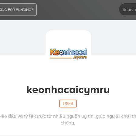
ING FOR FUNDING?
keonhacaicymru
USER
èo đấu và tỷ lệ cược từ nhiều nguồn uy tín, giúp người chơi 
chóng.