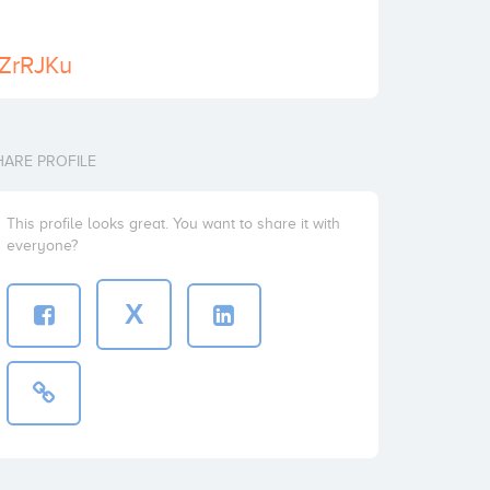
iZrRJKu
HARE PROFILE
This profile looks great. You want to share it with
everyone?
X