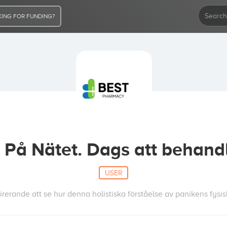
ING FOR FUNDING?
 På Nätet. Dags att behan
USER
pirerande att se hur denna holistiska förståelse av panikens fysi