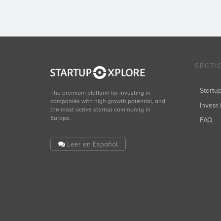
SECTI
Start
The premium platform for investing in
companies with high growth potential, and
Invest 
the most active startup community in
Europe.
FAQ
Leer en Español