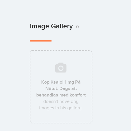
Image Gallery
0
Köp Ksalol 1 mg På
Nätet. Dags att
behandlas med komfort
doesn't have any
images in his gallery.