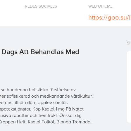
REDES SOCIALES
WEB OFICIAL
https://goo.su/
S
. Dags Att Behandlas Med
 se hur denna holistiska förståelse av 
mer sofistikerad och medkännande vårdkultur. 
rans till din dörr. Upplev sömlös 
apotekstjänster. Köp Ksalol 1 mg På Nätet 
siva rabatter och hemfrakt. Önskar dig 
roppen Helt, Ksalol Folköl, Blanda Tramadol 