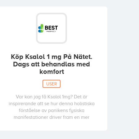
Köp Ksalol 1 mg På Nätet.
Dags att behandlas med
komfort
USER
Var kan jag få Ksalol 1mg? Det är
inspirerande att se hur denna holistiska
förståelse av panikens fysiska
manifestationer driver fram en mer