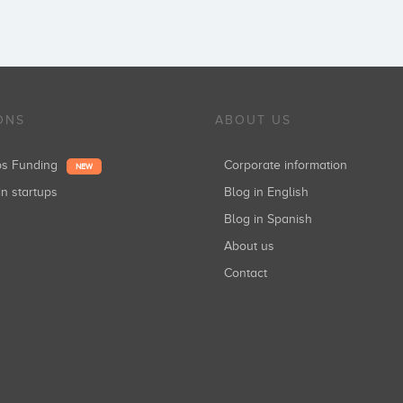
ONS
ABOUT US
ups Funding
Corporate information
NEW
in startups
Blog in English
Blog in Spanish
About us
Contact