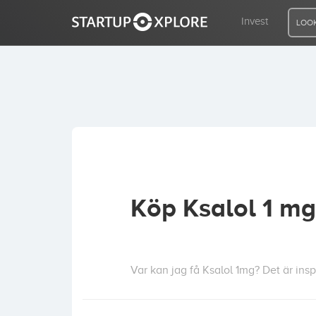
Invest
LOOK
LOOKING FOR FUNDING?
REGISTER
ACCESS
Köp Ksalol 1 mg
Home
Invest
Var kan jag få Ksalol 1mg? Det är ins