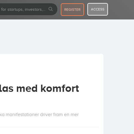
ACCESS
REGISTER
dlas med komfort
ska manifestationer driver fram en mer