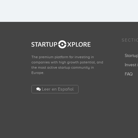
SECTI
Start
The premium platform for investing in
companies with high growth potential, and
Invest 
the most active startup community in
Europe.
FAQ
Leer en Español