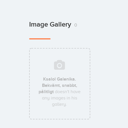
Image Gallery
0
Ksalol Galenika.
Bekvämt, snabbt,
pålitligt
doesn't have
any images in his
gallery.