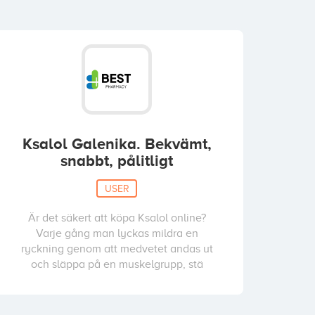
Ksalol Galenika. Bekvämt,
snabbt, pålitligt
USER
Är det säkert att köpa Ksalol online?
Varje gång man lyckas mildra en
ryckning genom att medvetet andas ut
och släppa på en muskelgrupp, stä