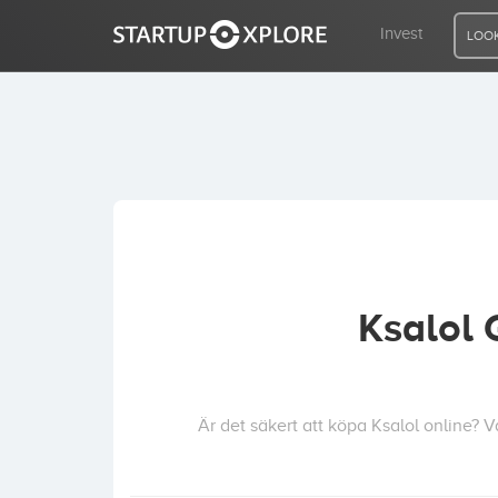
Invest
LOOK
LOOKING FOR FUNDING?
REGISTER
ACCESS
Ksalol 
Home
Invest
Är det säkert att köpa Ksalol online?