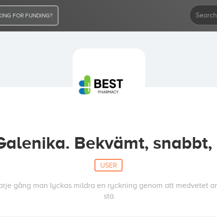
ING FOR FUNDING?
Galenika. Bekvämt, snabbt, p
USER
 Varje gång man lyckas mildra en ryckning genom att medvetet 
stä