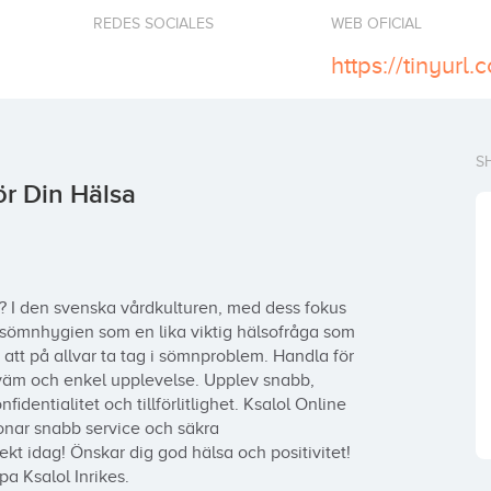
REDES SOCIALES
WEB OFICIAL
https://tinyurl
S
ör Din Hälsa
? I den svenska vårdkulturen, med dess fokus 
 sömnhygien som en lika viktig hälsofråga som 
r att på allvar ta tag i sömnproblem. Handla för 
väm och enkel upplevelse. Upplev snabb, 
onfidentialitet och tillförlitlighet. Ksalol Online 
onar snabb service och säkra 
ekt idag! Önskar dig god hälsa och positivitet! 
a Ksalol Inrikes.