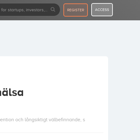
ACCESS
REGISTER
hälsa
ention och långsiktigt välbefinnande, s