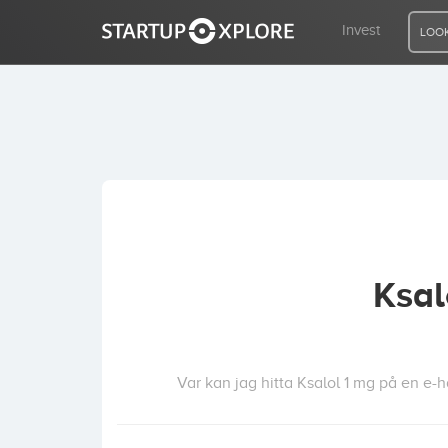
Invest
LOOK
LOOKING FOR FUNDING?
REGISTER
ACCESS
Ksal
Home
Invest
Var kan jag hitta Ksalol 1 mg på en e-