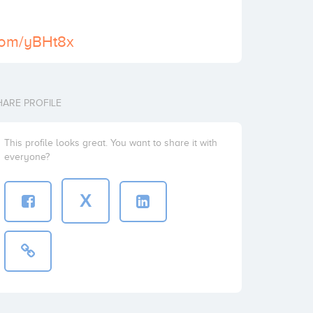
.com/yBHt8x
HARE PROFILE
This profile looks great. You want to share it with
everyone?
X