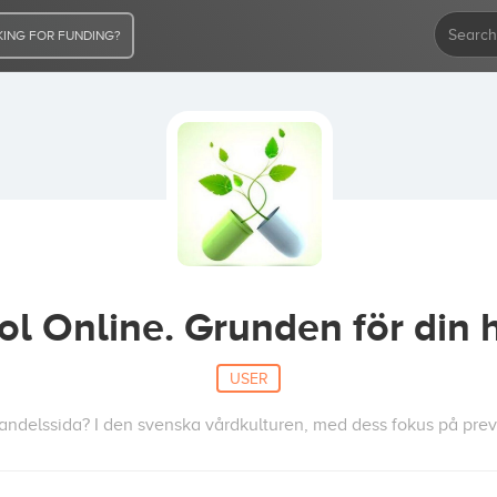
ING FOR FUNDING?
ol Online. Grunden för din 
USER
handelssida? I den svenska vårdkulturen, med dess fokus på prev