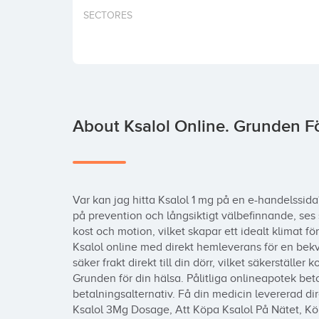
SECTORES
About Ksalol Online. Grunden F
Var kan jag hitta Ksalol 1 mg på en e-handelssida
på prevention och långsiktigt välbefinnande, ses
kost och motion, vilket skapar ett idealt klimat fö
Ksalol online med direkt hemleverans för en bek
säker frakt direkt till din dörr, vilket säkerställer k
Grunden för din hälsa. Pålitliga onlineapotek bet
betalningsalternativ. Få din medicin levererad dir
Ksalol 3Mg Dosage, Att Köpa Ksalol På Nätet, Köp