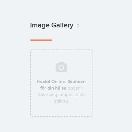
Image Gallery
0
Ksalol Online. Grunden
för din hälsa
doesn't
have any images in his
gallery.