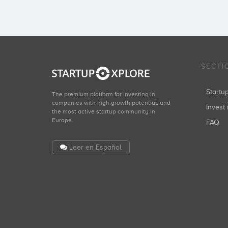
SECTI
Start
The premium platform for investing in
companies with high growth potential, and
Invest 
the most active startup community in
Europe.
FAQ
Leer en Español