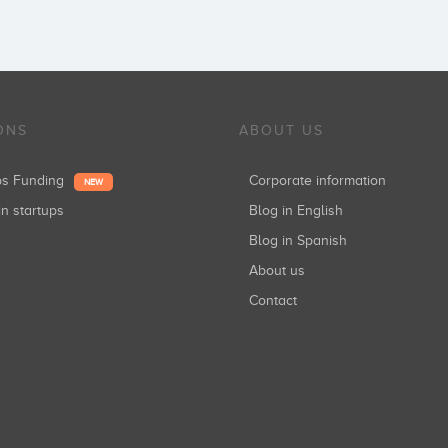
ONS
ABOUT US
ups Funding
Corporate information
NEW
in startups
Blog in English
Blog in Spanish
About us
Contact