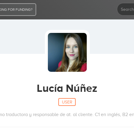
ING FOR FUNDING?
Lucía Núñez
USER
o traductora y responsable de at. al cliente. C1 en inglés, B2 en