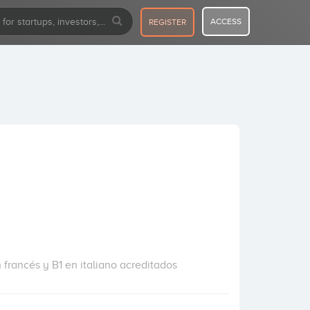
ACCESS
REGISTER
 francés y B1 en italiano acreditados