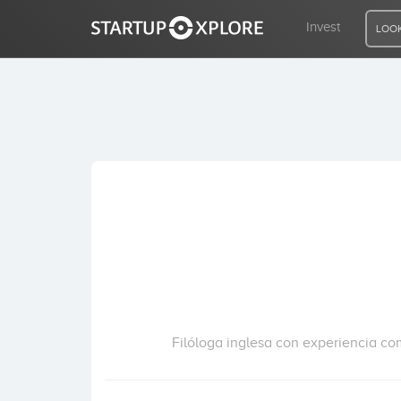
Invest
LOOK
LOOKING FOR FUNDING?
REGISTER
ACCESS
Home
Invest
Filóloga inglesa con experiencia com