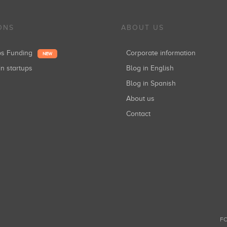
ONS
ABOUT US
ups Funding
Corporate information
NEW
in startups
Blog in English
Blog in Spanish
About us
Contact
FO