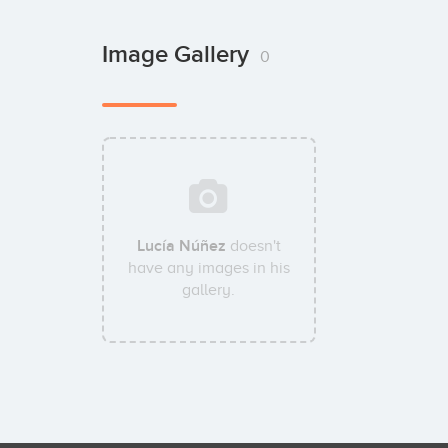
Image Gallery
0
Lucía Núñez
doesn't
have any images in his
gallery.