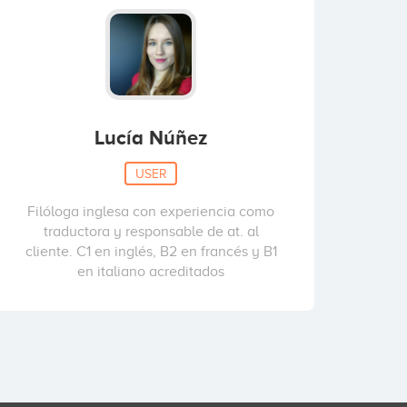
Lucía Núñez
USER
Filóloga inglesa con experiencia como
traductora y responsable de at. al
cliente. C1 en inglés, B2 en francés y B1
en italiano acreditados