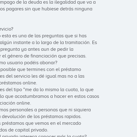
impago de la deuda es la ilegalidad que va a 
os pagares sin que hubiese detrás ninguna 
icio? 

esta es una de las preguntas que si has 
gún instante a lo largo de la tramitación. Es 
pregunta ya antes aun de pedir la 
 el género de financiación que precisas.

mo usuario podéis abonar?

 posible que termines con el préstamo 
 del servicio les dé igual mas no a las 
préstamos online.

 del tipo "me da lo mismo la cuota, lo que 
lo que acostumbramos a hacer en estos casos 
iación online.

os personales a personas que ni siquiera 
 devolución de los préstamos rapidos.

os préstamos que vemos en el mercado 
os de capital privado.

l privado interesa conocer más la cuota?
