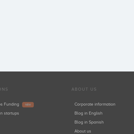
ONS
ABOUT US
ups Funding
Corporate information
NEW
in startups
Blog in English
Blog in Spanish
About us