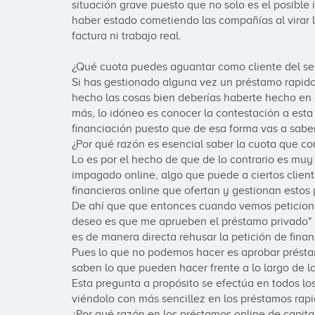
situación grave puesto que no solo es el posible 
haber estado cometiendo las compañías al virar l
factura ni trabajo real.

¿Qué cuota puedes aguantar como cliente del serv
Si has gestionado alguna vez un préstamo rapido 
hecho las cosas bien deberías haberte hecho en al
más, lo idóneo es conocer la contestación a esta 
financiación puesto que de esa forma vas a saber
¿Por qué razón es esencial saber la cuota que co
Lo es por el hecho de que de lo contrario es muy
impagado online, algo que puede a ciertos clientes
financieras online que ofertan y gestionan estos 
De ahí que que entonces cuando vemos peticiones
deseo es que me aprueben el préstamo privado" 
es de manera directa rehusar la petición de financ
Pues lo que no podemos hacer es aprobar préstam
saben lo que pueden hacer frente a lo largo de la
Esta pregunta a propósito se efectúa en todos l
viéndolo con más sencillez en los préstamos rapid
¿Por qué razón en los préstamos online de capita