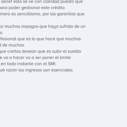
 asnef esto se ve con claridad puesto que 
ra poder gestionar este crédito.

ro es sencillísimo, por las garantías que 
por muchos impagos que haya sufrido de un 
.

ofesional que es lo que hace que muchas 
d de muchos.

que ciertos desean que es subir el sueldo 
 va a hacer va a ser poner el limite 
n todo instante con el SMI.

qué razón los ingresos son esenciales.