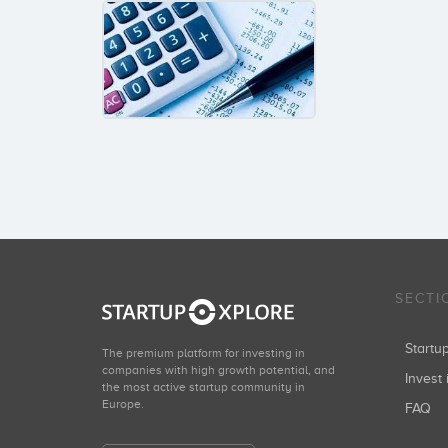
SECTI
Start
The premium platform for investing in
companies with high growth potential, and
Invest 
the most active startup community in
Europe.
FAQ