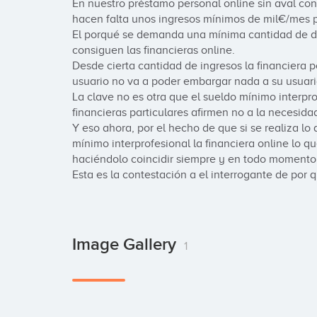
En nuestro préstamo personal online sin aval con
hacen falta unos ingresos mínimos de mil€/mes pa
El porqué se demanda una mínima cantidad de dine
consiguen las financieras online.

Desde cierta cantidad de ingresos la financiera 
usuario no va a poder embargar nada a su usuario
La clave no es otra que el sueldo mínimo interpr
financieras particulares afirmen no a la necesida
Y eso ahora, por el hecho de que si se realiza lo 
mínimo interprofesional la financiera online lo que
haciéndolo coincidir siempre y en todo momento e
Esta es la contestación a el interrogante de por 
Image Gallery
1