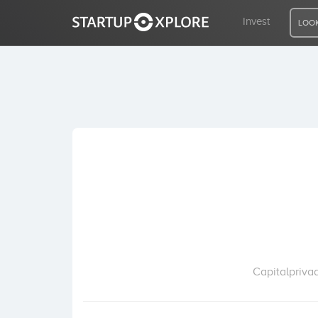
Invest
LOOK
LOOKING FOR FUNDING?
REGISTER
ACCESS
Home
Invest
Capitalpriva