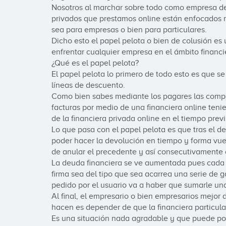
Nosotros al marchar sobre todo como empresa de 
privados que prestamos online están enfocados má
sea para empresas o bien para particulares.

Dicho esto el papel pelota o bien de colusión es
enfrentar cualquier empresa en el ámbito financie
¿Qué es el papel pelota?

El papel pelota lo primero de todo esto es que se
líneas de descuento.

Como bien sabes mediante los pagares las compa
facturas por medio de una financiera online teni
de la financiera privada online en el tiempo previs
Lo que pasa con el papel pelota es que tras el 
poder hacer la devolución en tiempo y forma vuel
de anular el precedente y así consecutivamente
La deuda financiera se ve aumentada pues cada o
firma sea del tipo que sea acarrea una serie de g
pedido por el usuario va a haber que sumarle una 
Al final, el empresario o bien empresarios mejor d
hacen es depender de que la financiera particula
Es una situación nada agradable y que puede pon