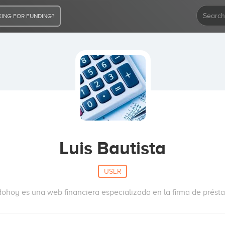
ING FOR FUNDING?
Luis Bautista
USER
dohoy es una web financiera especializada en la firma de prést