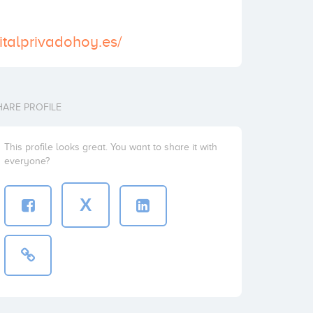
italprivadohoy.es/
HARE PROFILE
This profile looks great. You want to share it with
everyone?
X