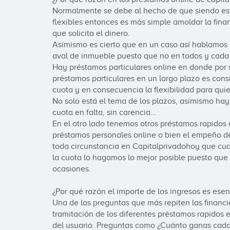
Normalmente se debe al hecho de que siendo est
flexibles entonces es más simple amoldar la financ
que solicita el dinero.

Asimismo es cierto que en un caso así hablamos d
aval de inmueble puesto que no en todos y cada 
Hay préstamos particulares online en donde por s
préstamos particulares en un largo plazo es consi
cuota y en consecuencia la flexibilidad para quien
No solo está el tema de los plazos, asimismo hay
cuota en falta, sin carencia…

En el otro lado tenemos otros préstamos rapidos d
préstamos personales online o bien el empeño de
toda circunstancia en Capitalprivadohoy que cuan
la cuota lo hagamos lo mejor posible puesto que
ocasiones.

¿Por qué razón el importe de los ingresos es esen
Una de las preguntas que más repiten las financie
tramitación de los diferentes préstamos rapidos e
del usuario. Preguntas como ¿Cuánto ganas cada m