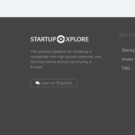
SECTI
Start
The premium platform for investing in
companies with high growth potential, and
Invest 
the most active startup community in
Europe.
FAQ
Leer en Español