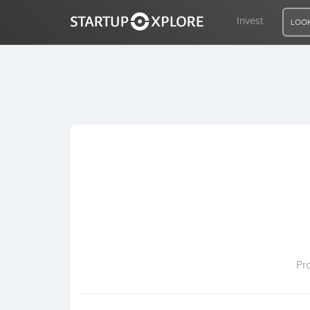
Invest
LOOK
LOOKING FOR FUNDING?
REGISTER
ACCESS
Home
Invest
Pr