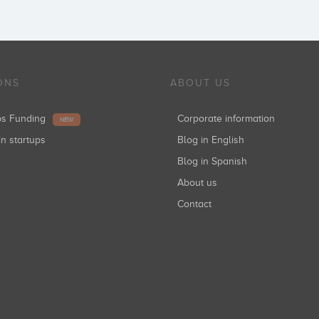
ONS
ABOUT US
ups Funding
Corporate information
NEW
in startups
Blog in English
Blog in Spanish
About us
Contact