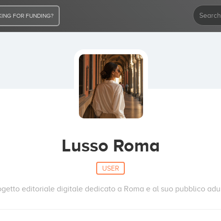
ING FOR FUNDING?
Lusso Roma
USER
ogetto editoriale digitale dedicato a Roma e al suo pubblico adul