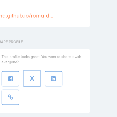
https://lussoroma.github.io/roma-dopo-il-tramonto/
HARE PROFILE
This profile looks great. You want to share it with
everyone?
X