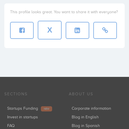
This profile looks great. You want to share it with everyone?
X
SECTIONS
ABOUT US
Startups Funding
Corporate information
NEW
Invest in startups
Blog in English
FAQ
Blog in Spanish