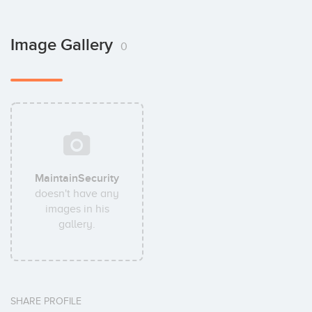
Image Gallery
0
MaintainSecurity
doesn't have any
images in his
gallery.
SHARE PROFILE