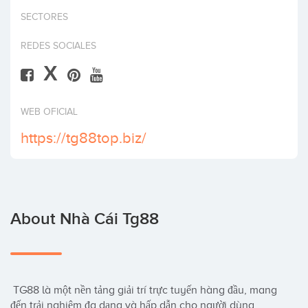
Invest
SECTORES
REDES SOCIALES
X
WEB OFICIAL
https://tg88top.biz/
About Nhà Cái Tg88
 TG88 là một nền tảng giải trí trực tuyến hàng đầu, mang 
đến trải nghiệm đa dạng và hấp dẫn cho người dùng. 