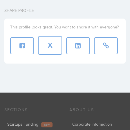
SHARE PROFILE
This profile looks great. You want to share it with everyone?
X
SECTIONS
ABOUT US
Startups Funding
Corporate information
NEW