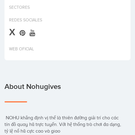
Invest
SECTORES
REDES SOCIALES
X
WEB OFICIAL
About Nohugives
 NOHU khẳng định vị thế là thiên đường giải trí cho các 
tín đồ quay hũ trực tuyến. Với hệ thống trò chơi đa dạng, 
tỷ lệ nổ hũ cực cao và giao