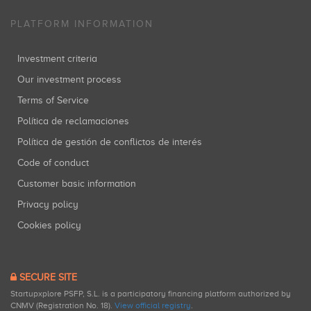
PLATFORM INFORMATION
Investment criteria
Our investment process
Terms of Service
Política de reclamaciones
Política de gestión de conflictos de interés
Code of conduct
Customer basic information
Privacy policy
Cookies policy
SECURE SITE
Startupxplore PSFP, S.L. is a participatory financing platform authorized by
CNMV (Registration No. 18).
View official registry
.