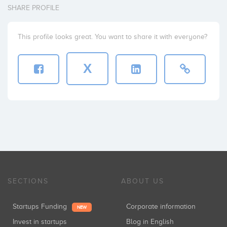
SHARE PROFILE
This profile looks great. You want to share it with everyone?
X
SECTIONS
ABOUT US
Startups Funding
Corporate information
NEW
Invest in startups
Blog in English