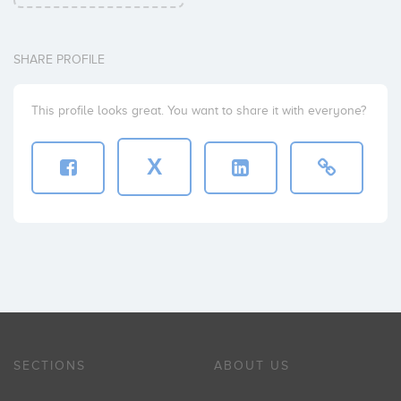
SHARE PROFILE
This profile looks great. You want to share it with everyone?
X
SECTIONS
ABOUT US