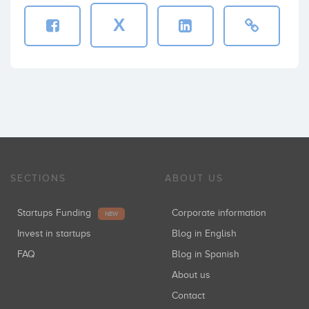
X
SECTIONS
ABOUT US
Startups Funding
Corporate information
NEW
Invest in startups
Blog in English
FAQ
Blog in Spanish
About us
Contact