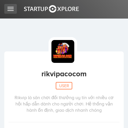
Toggle
navigation
LOOKING FOR FUNDING?
REGISTER
ACCESS
rikvipacocom
USER
Rikvip là sân chơi đổi thưởng uy tín với nhiều cơ
hội hấp dẫn dành cho người chơi. Hệ thống vận
hành ổn định, giao dịch nhanh chóng
Home