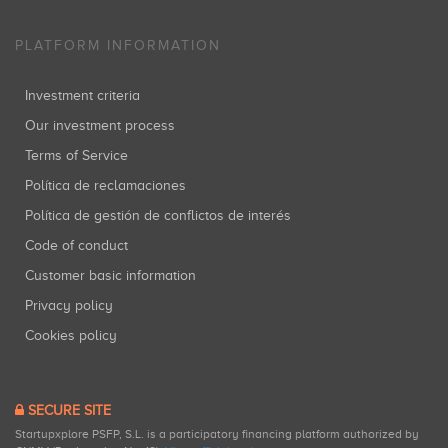
PLATFORM INFORMATION
Investment criteria
Our investment process
Terms of Service
Política de reclamaciones
Política de gestión de conflictos de interés
Code of conduct
Customer basic information
Privacy policy
Cookies policy
SECURE SITE
Startupxplore PSFP, S.L. is a participatory financing platform authorized by