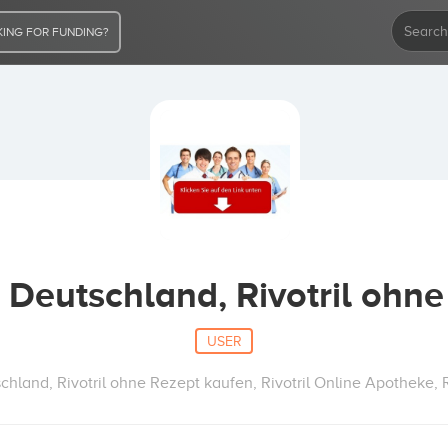
ING FOR FUNDING?
n Deutschland, Rivotril ohn
USER
chland, Rivotril ohne Rezept kaufen, Rivotril Online Apotheke, R