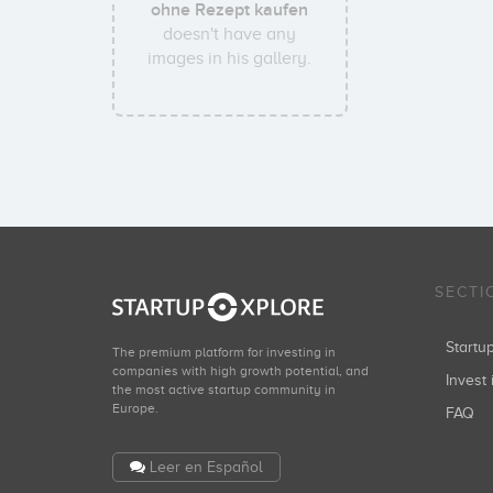
ohne Rezept kaufen
doesn't have any
images in his gallery.
SECTI
Start
The premium platform for investing in
companies with high growth potential, and
Invest 
the most active startup community in
Europe.
FAQ
Leer en Español