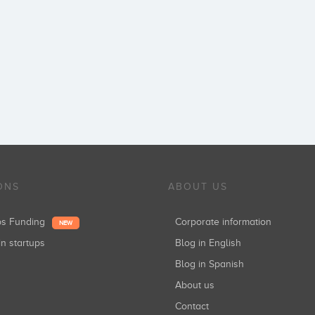
ONS
ABOUT US
ups Funding
Corporate information
NEW
in startups
Blog in English
Blog in Spanish
About us
Contact