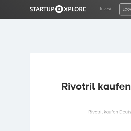
Invest
LOOK
LOOKING FOR FUNDING?
REGISTER
ACCESS
Rivotril kaufe
Home
Invest
Rivotril kaufen Deuts