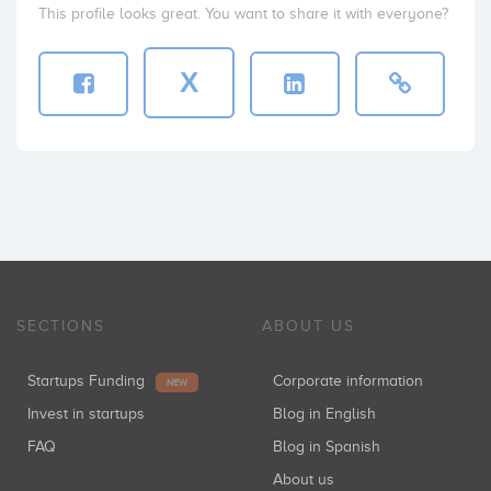
This profile looks great. You want to share it with everyone?
X
SECTIONS
ABOUT US
Startups Funding
Corporate information
NEW
Invest in startups
Blog in English
FAQ
Blog in Spanish
About us