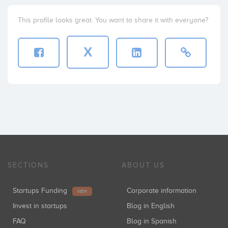
This profile looks great. You want to share it with everyone?
X
SECTIONS
ABOUT US
Startups Funding
Corporate information
NEW
Invest in startups
Blog in English
FAQ
Blog in Spanish