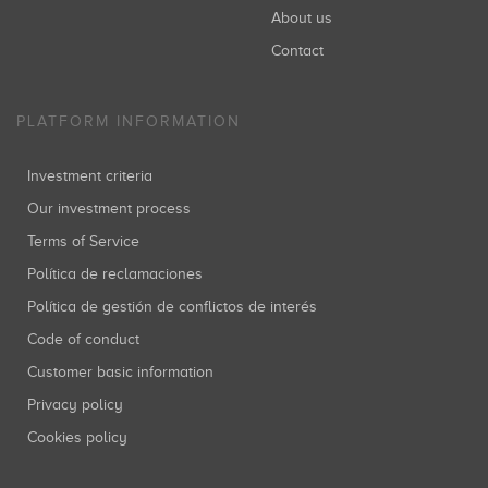
About us
Contact
PLATFORM INFORMATION
Investment criteria
Our investment process
Terms of Service
Política de reclamaciones
Política de gestión de conflictos de interés
Code of conduct
Customer basic information
Privacy policy
Cookies policy