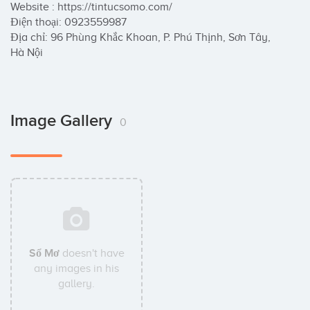
Website : https://tintucsomo.com/

Điện thoại: 0923559987

Địa chỉ: 96 Phùng Khắc Khoan, P. Phú Thịnh, Sơn Tây, 
Hà Nội
Image Gallery
0
Sổ Mơ
doesn't have
any images in his
gallery.