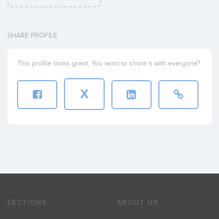
SHARE PROFILE
This profile looks great. You want to share it with everyone?
X
SECTIONS
ABOUT US