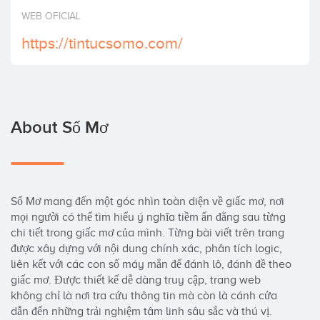
Invest
WEB OFICIAL
https://tintucsomo.com/
About Sổ Mơ
Sổ Mơ mang đến một góc nhìn toàn diện về giấc mơ, nơi 
mọi người có thể tìm hiểu ý nghĩa tiềm ẩn đằng sau từng 
chi tiết trong giấc mơ của mình. Từng bài viết trên trang 
được xây dựng với nội dung chính xác, phân tích logic, 
liên kết với các con số máy mắn để đánh lô, đánh đề theo 
giấc mơ. Được thiết kế dễ dàng truy cập, trang web 
không chỉ là nơi tra cứu thông tin mà còn là cánh cửa 
dẫn đến những trải nghiệm tâm linh sâu sắc và thú vị.
