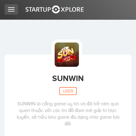
Toggle
navigation
LOOKING FOR FUNDING?
REGISTER
ACCESS
SUNWIN
USER
SUNWIN là cổng game uy tín và đã trở nên quá
quen thuộc với các tín đồ đam mê giải trí trực
tuyến, sở hữu kho game đa dạng như game bài
đổi
Home