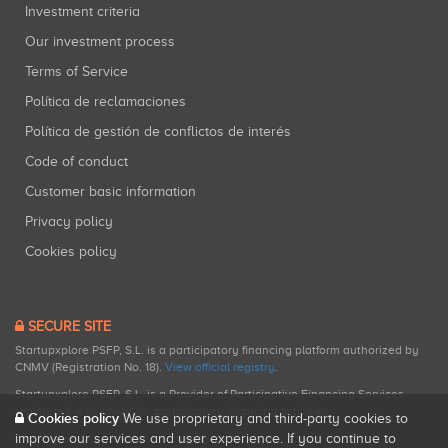
Investment criteria
Our investment process
Terms of Service
Política de reclamaciones
Política de gestión de conflictos de interés
Code of conduct
Customer basic information
Privacy policy
Cookies policy
SECURE SITE
Startupxplore PSFP, S.L. is a participatory financing platform authorized by
CNMV (Registration No. 18).
View official registry
.
Startupxplore PSFP, S.L. is a Provider of Participative Financing Services
registered with CNMV for participatory financing activities.
Cookies policy
We use proprietary and third-party cookies to
improve our services and user experience. If you continue to