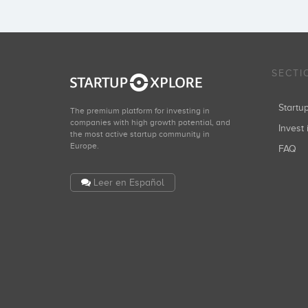
SECTI
Start
The premium platform for investing in
companies with high growth potential, and
Invest 
the most active startup community in
Europe.
FAQ
Leer en Español