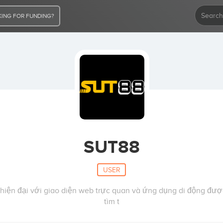
ING FOR FUNDING?
SUT88
USER
hiện đại với giao diện web trực quan và ứng dụng di động được
tìm t