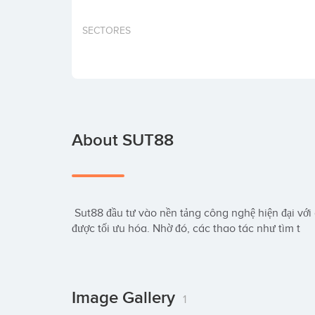
SECTORES
About SUT88
 Sut88 đầu tư vào nền tảng công nghệ hiện đại với giao diện web trực quan và ứng dụng di động 
được tối ưu hóa. Nhờ đó, các thao tác như tìm t
Image Gallery
1