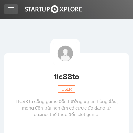
Toggle
navigation
LOOKING FOR FUNDING?
REGISTER
ACCESS
tic88to
USER
TIC88 là cổng game đổi thưởng uy tín hàng đầu,
mang đến trải nghiệm cá cược đa dạng từ
casino, thể thao đến slot game.
Home