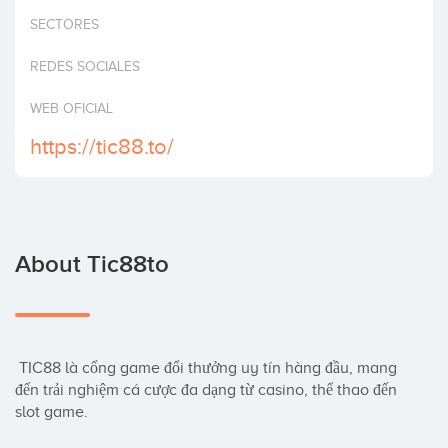
Invest
SECTORES
REDES SOCIALES
WEB OFICIAL
https://tic88.to/
About Tic88to
 TIC88 là cổng game đổi thưởng uy tín hàng đầu, mang 
đến trải nghiệm cá cược đa dạng từ casino, thể thao đến 
slot game.