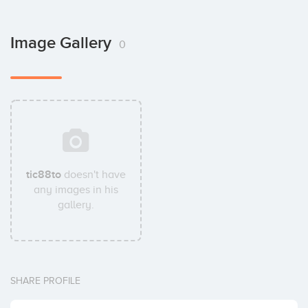
Image Gallery
0
tic88to
doesn't have
any images in his
gallery.
SHARE PROFILE