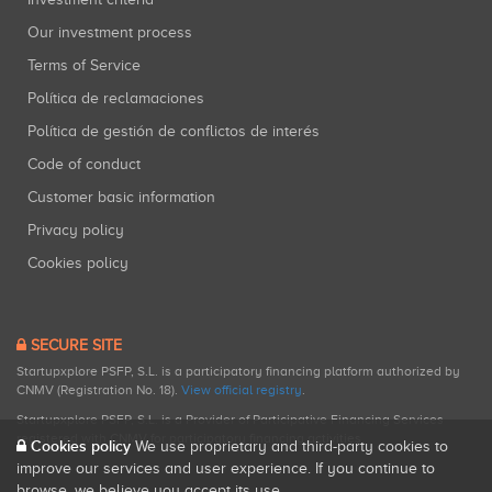
Our investment process
Terms of Service
Política de reclamaciones
Política de gestión de conflictos de interés
Code of conduct
Customer basic information
Privacy policy
Cookies policy
SECURE SITE
Startupxplore PSFP, S.L. is a participatory financing platform authorized by
CNMV (Registration No. 18).
View official registry
.
Startupxplore PSFP, S.L. is a Provider of Participative Financing Services
registered with CNMV for participatory financing activities.
Cookies policy
We use proprietary and third-party cookies to
improve our services and user experience. If you continue to
browse, we believe you accept its use.