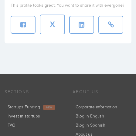
This profile looks great. You want to share it with everyone?
X
SECTIONS
ABOUT US
Startups Funding
Corporate information
NEW
Invest in startups
Blog in English
FAQ
Blog in Spanish
About us