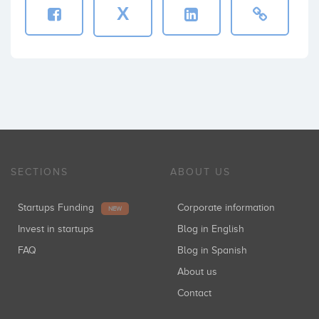
X
SECTIONS
ABOUT US
Startups Funding
Corporate information
NEW
Invest in startups
Blog in English
FAQ
Blog in Spanish
About us
Contact