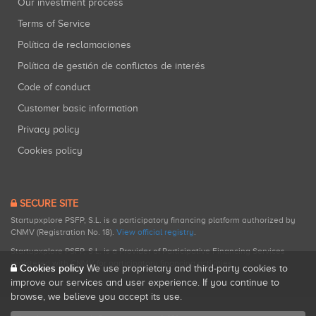
Our investment process
Terms of Service
Política de reclamaciones
Política de gestión de conflictos de interés
Code of conduct
Customer basic information
Privacy policy
Cookies policy
SECURE SITE
Startupxplore PSFP, S.L. is a participatory financing platform authorized by
CNMV (Registration No. 18).
View official registry
.
Startupxplore PSFP, S.L. is a Provider of Participative Financing Services
registered with CNMV for participatory financing activities.
Cookies policy
We use proprietary and third-party cookies to
improve our services and user experience. If you continue to
browse, we believe you accept its use.