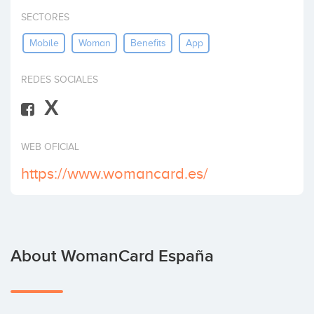
Invest
SECTORES
Mobile
Woman
Benefits
App
REDES SOCIALES
X
WEB OFICIAL
https://www.womancard.es/
About WomanCard España