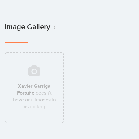
Image Gallery
0
Xavier Garriga
Fortuño
doesn't
have any images in
his gallery.