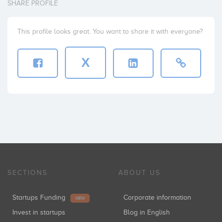
SHARE PROFILE
This profile looks great. You want to share it with everyone?
X
SECTIONS
ABOUT US
Startups Funding
Corporate information
NEW
Invest in startups
Blog in English