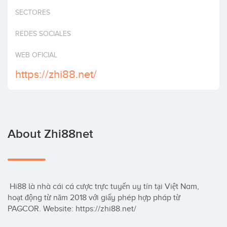
Invest
SECTORES
REDES SOCIALES
WEB OFICIAL
https://zhi88.net/
About Zhi88net
 Hi88 là nhà cái cá cược trực tuyến uy tín tại Việt Nam, 
hoạt động từ năm 2018 với giấy phép hợp pháp từ 
PAGCOR. Website: https://zhi88.net/