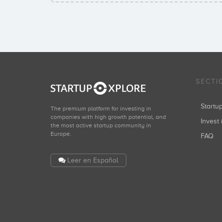
SECTI
Start
The premium platform for investing in
companies with high growth potential, and
Invest 
the most active startup community in
Europe.
FAQ
Leer en Español