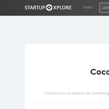
Invest
LOOK
LOOKING FOR FUNDING?
REGISTER
ACCESS
Coco
Home
Invest
Cocorocó es un espacio de coworking