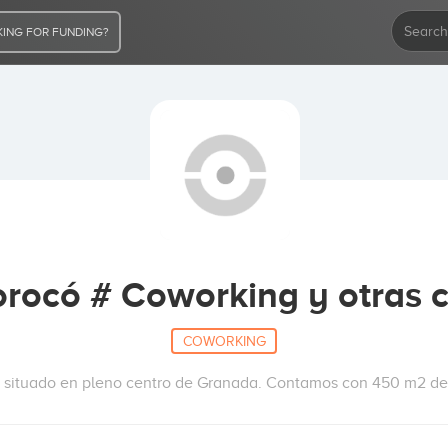
ING FOR FUNDING?
rocó # Coworking y otras 
COWORKING
 situado en pleno centro de Granada. Contamos con 450 m2 de