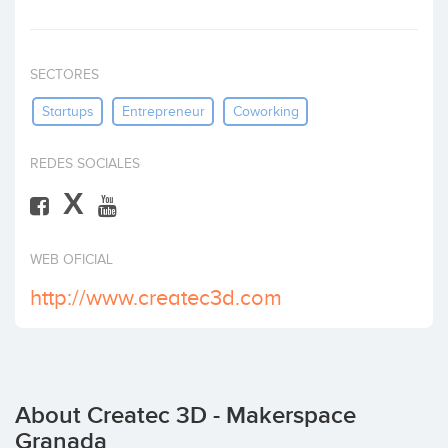
Invest
SECTORES
Startups
Entrepreneur
Coworking
REDES SOCIALES
X
WEB OFICIAL
http://www.createc3d.com
About Createc 3D - Makerspace
Granada