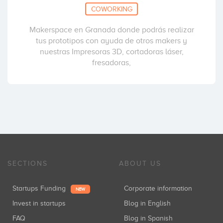
COWORKING
Makerspace en Granada donde podrás realizar
tus prototipos con ayuda de otros makers y
nuestras Impresoras 3D, cortadoras láser,
fresadoras,
SECTIONS
ABOUT US
Startups Funding
Corporate information
NEW
Invest in startups
Blog in English
FAQ
Blog in Spanish