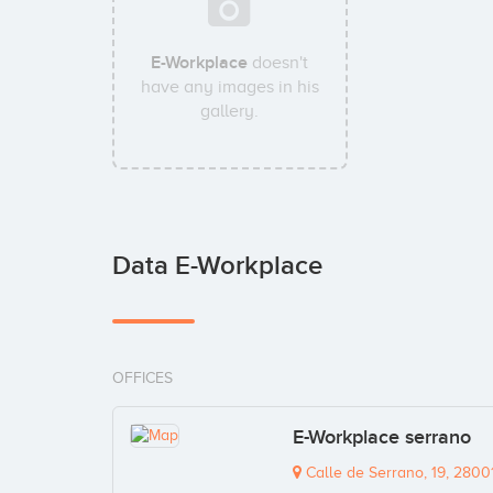
E-Workplace
doesn't
have any images in his
gallery.
Data E-Workplace
OFFICES
E-Workplace serrano
Calle de Serrano, 19, 2800