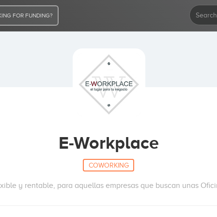
ING FOR FUNDING?
E-Workplace
COWORKING
exible y rentable, para aquellas empresas que buscan unas Ofici