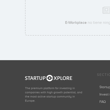
E-Workplace
no tiene ning
SECTI
Start
The premium platform for investing in
companies with high growth potential, and
Invest 
the most active startup community in
Europe.
FAQ