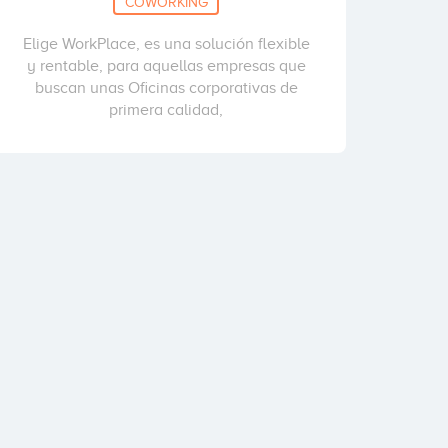
COWORKING
Elige WorkPlace, es una solución flexible
y rentable, para aquellas empresas que
buscan unas Oficinas corporativas de
primera calidad,