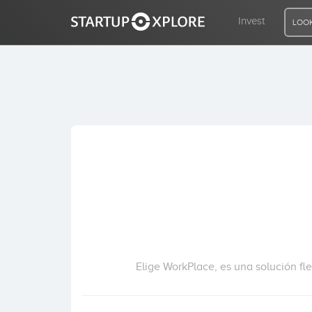
Invest
LOOK
LOOKING FOR FUNDING?
REGISTER
ACCESS
Home
Invest
Elige WorkPlace, es una solución fl