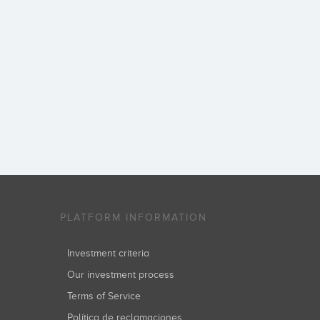
PLATFORM INFORMATION
Investment criteria
Our investment process
Terms of Service
Política de reclamaciones