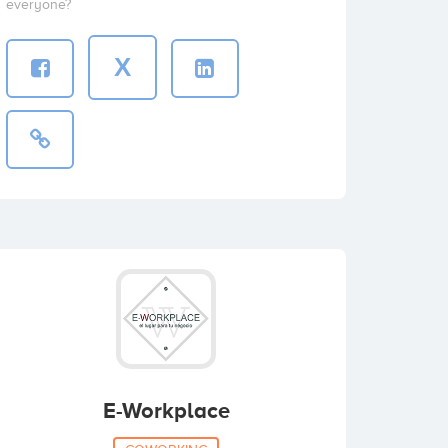
everyone?
X
E-Workplace