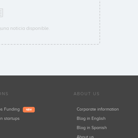
una noticia disponible.
ONS
ABOUT US
ups Funding
Corporate information
NEW
in startups
Blog in English
Blog in Spanish
About us