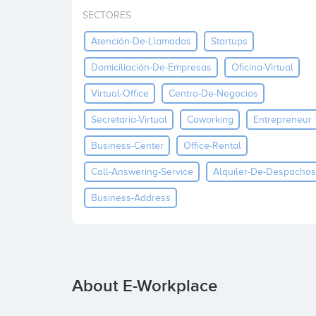
SECTORES
Atención-De-Llamadas
Startups
Domiciliación-De-Empresas
Oficina-Virtual
Virtual-Office
Centro-De-Negocios
Secretaria-Virtual
Coworking
Entrepreneur
Business-Center
Office-Rental
Call-Answering-Service
Alquiler-De-Despachos
Business-Address
About E-Workplace