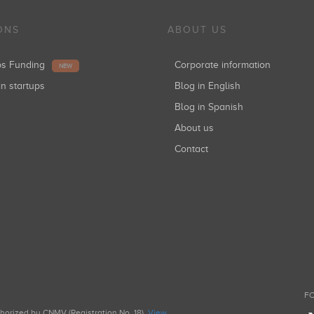
ONS
ABOUT US
ups Funding
Corporate information
NEW
in startups
Blog in English
Blog in Spanish
About us
Contact
FO
uthorized by CNMV (Registration No. 18).
View