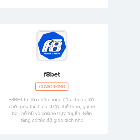
f8bet
COWORKING
F8BET là lựa chọn hàng đầu cho người
chơi yêu thích cá cược thể thao, game
bài, nổ hũ và casino trực tuyến. Nền
tảng có tốc độ giao dịch nha