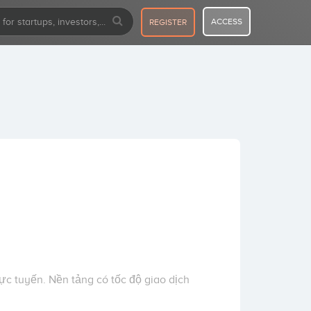
ACCESS
REGISTER
ực tuyến. Nền tảng có tốc độ giao dịch