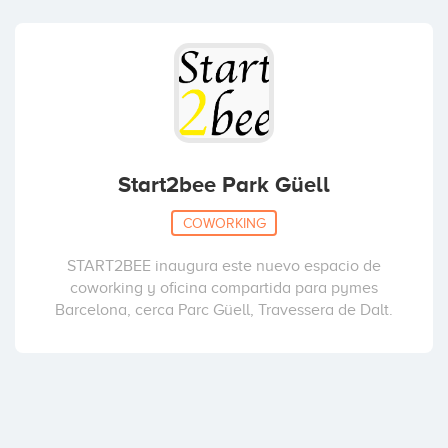
Start2bee Park Güell
COWORKING
START2BEE inaugura este nuevo espacio de
coworking y oficina compartida para pymes
Barcelona, cerca Parc Güell‬, Travessera de Dalt.