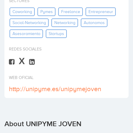
SECTORES
Invest
Coworking
Pymes
Freelance
Entrepreneur
Social-Networking
Networking
Autonomos
Asesoramiento
Startups
REDES SOCIALES
X
WEB OFICIAL
http://unipyme.es/unipymejoven
About UNIPYME JOVEN