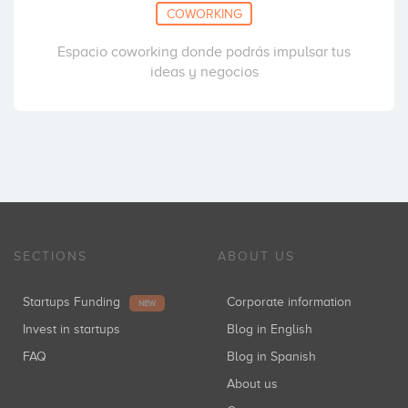
COWORKING
Espacio coworking donde podrás impulsar tus
ideas y negocios
SECTIONS
ABOUT US
Startups Funding
Corporate information
NEW
Invest in startups
Blog in English
FAQ
Blog in Spanish
About us