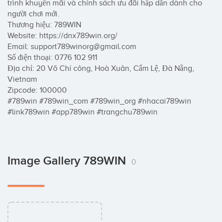
trình khuyến mãi và chính sách ưu đãi hấp dẫn dành cho 
người chơi mới.

Thương hiệu: 789WIN

Website: https://dnx789win.org/ 

Email: support789winorg@gmail.com

Số điện thoại: 0776 102 911

Địa chỉ: 20 Võ Chí công, Hoà Xuân, Cẩm Lệ, Đà Nẵng, 
Vietnam

Zipcode: 100000

#789win #789win_com #789win_org #nhacai789win 
#link789win #app789win #trangchu789win
Image Gallery 789WIN
0