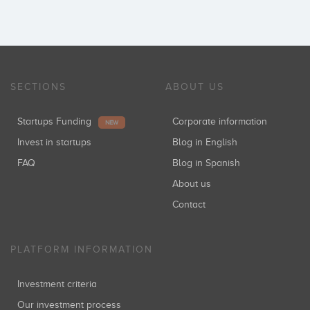
SECTIONS
ABOUT US
Startups Funding
Corporate information
NEW
Invest in startups
Blog in English
FAQ
Blog in Spanish
About us
Contact
PLATFORM INFORMATION
Investment criteria
Our investment process