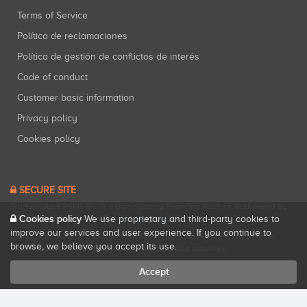
Terms of Service
Política de reclamaciones
Política de gestión de conflictos de interés
Code of conduct
Customer basic information
Privacy policy
Cookies policy
SECURE SITE
Startupxplore PSFP, S.L. is a participatory financing platform authorized by
CNMV (Registration No. 18).
View official registry
.
Cookies policy
We use proprietary and third-party cookies to
improve our services and user experience. If you continue to
Startupxplore PSFP, S.L. is a Provider of Participative Financing Services
browse, we believe you accept its use.
registered with CNMV for participatory financing activities.
Accept
All rights reserved. Startupxplore ® {0}.