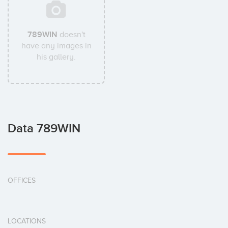
789WIN
doesn't
have any images in
his gallery.
Data 789WIN
OFFICES
LOCATIONS