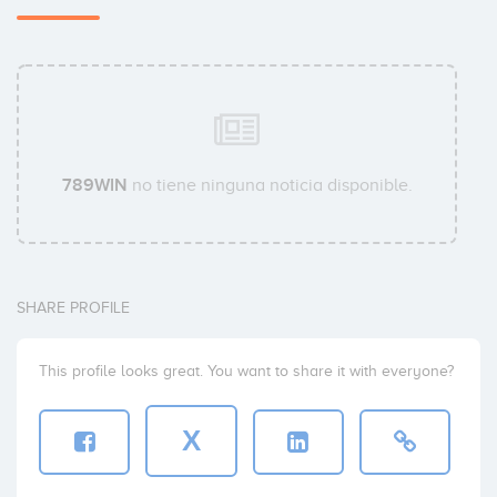
789WIN
no tiene ninguna noticia disponible.
SHARE PROFILE
This profile looks great. You want to share it with everyone?
X