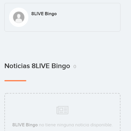
8LIVE Bingo
Noticias 8LIVE Bingo
0
8LIVE Bingo
no tiene ninguna noticia disponible.