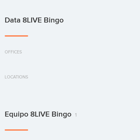
Data 8LIVE Bingo
OFFICES
LOCATIONS
Equipo 8LIVE Bingo
1