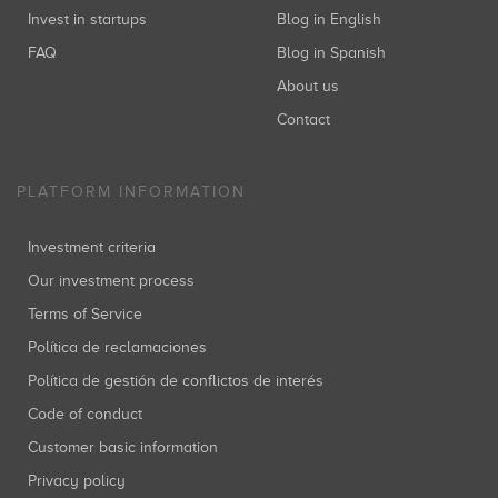
Invest in startups
Blog in English
FAQ
Blog in Spanish
About us
Contact
PLATFORM INFORMATION
Investment criteria
Our investment process
Terms of Service
Política de reclamaciones
Política de gestión de conflictos de interés
Code of conduct
Customer basic information
Privacy policy