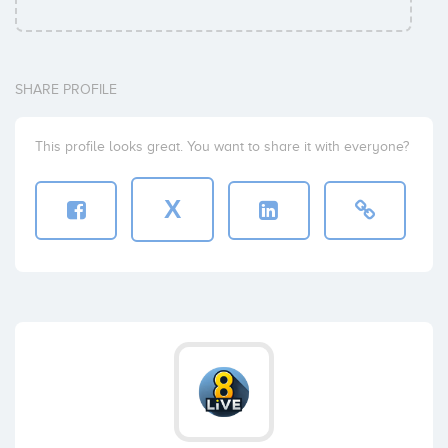
SHARE PROFILE
This profile looks great. You want to share it with everyone?
X