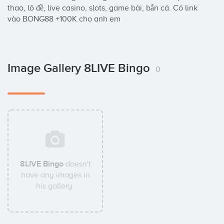
thao, lô đề, live casino, slots, game bài, bắn cá. Có link 
vào BONG88 +100K cho anh em
Image Gallery 8LIVE Bingo
0
8LIVE Bingo
doesn't
have any images in
his gallery.