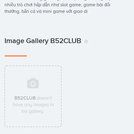
nhiều trò chơi hấp dẫn như slot game, game bài đổi 
thưởng, bắn cá và mini game với giao di
Image Gallery B52CLUB
0
B52CLUB
doesn't
have any images in
his gallery.