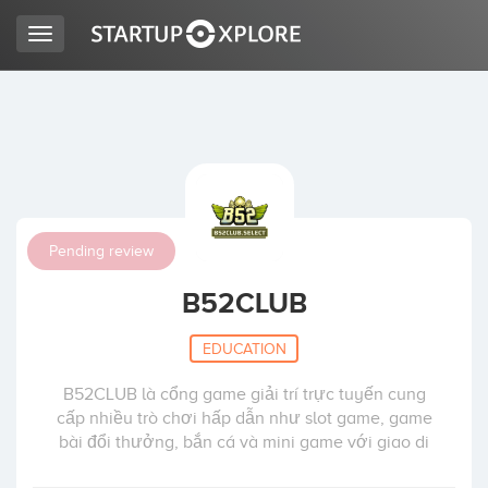
Toggle
navigation
LOOKING FOR FUNDING?
REGISTER
Pending review
ACCESS
B52CLUB
EDUCATION
B52CLUB là cổng game giải trí trực tuyến cung
cấp nhiều trò chơi hấp dẫn như slot game, game
bài đổi thưởng, bắn cá và mini game với giao di
Home