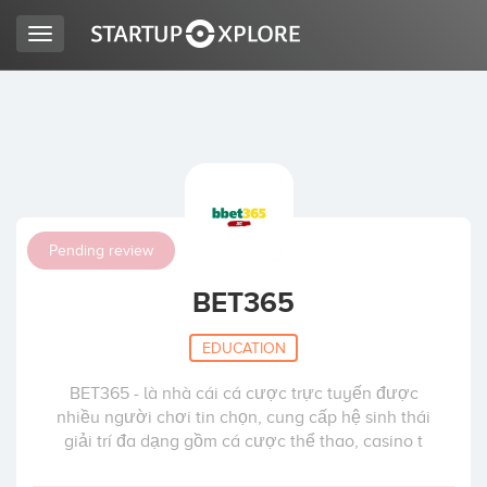
Toggle
navigation
LOOKING FOR FUNDING?
REGISTER
Pending review
ACCESS
BET365
EDUCATION
BET365 - là nhà cái cá cược trực tuyến được
nhiều người chơi tin chọn, cung cấp hệ sinh thái
giải trí đa dạng gồm cá cược thể thao, casino t
Home