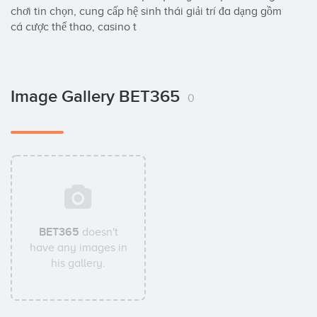
chơi tin chọn, cung cấp hệ sinh thái giải trí đa dạng gồm 
cá cược thể thao, casino t
Image Gallery BET365
0
BET365
doesn't
have any images in
his gallery.