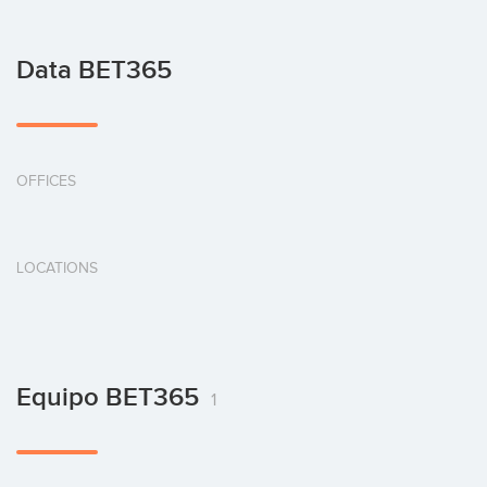
Data BET365
OFFICES
LOCATIONS
Equipo BET365
1