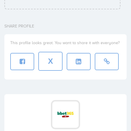
SHARE PROFILE
This profile looks great. You want to share it with everyone?
X