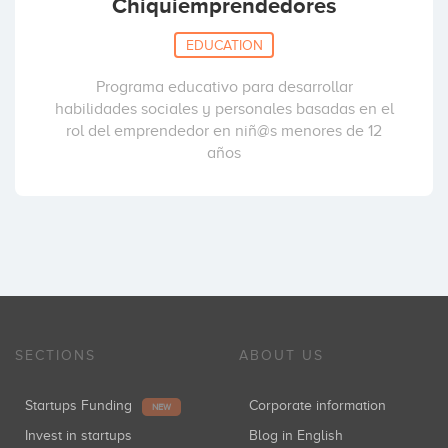
Chiquiemprendedores
EDUCATION
Programa educativo para desarrollar
habilidades sociales y personales basadas en el
rol del emprendedor en niñ@s menores de 12
años
SECTIONS
ABOUT US
Startups Funding
Corporate information
NEW
Invest in startups
Blog in English