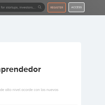
ACCESS
REGISTER
mprendedor
e alto nivel acorde con las nuevas