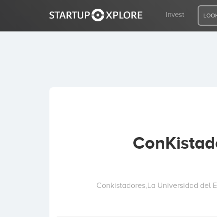
Invest
LOOK
LOOKING FOR FUNDING?
REGISTER
ACCESS
ConKistad
Home
Invest
Conkistadores,La Universidad del 