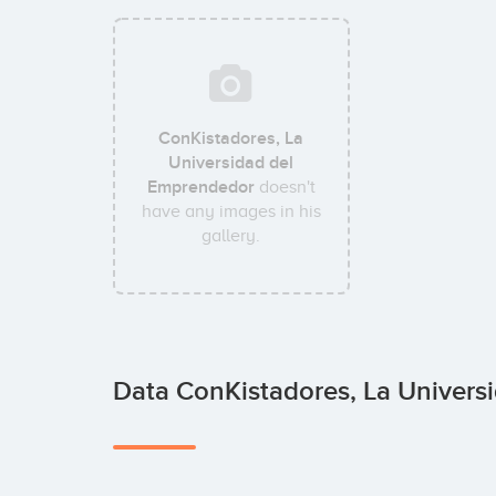
ConKistadores, La
Universidad del
Emprendedor
doesn't
have any images in his
gallery.
Data ConKistadores, La Univer