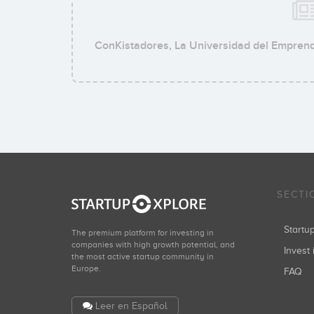
ConKistadores, La Universidad del Empren
SECTI
Start
The premium platform for investing in
companies with high growth potential, and
Invest 
the most active startup community in
Europe.
FAQ
Leer en Español