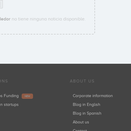
dedor
no tiene ninguna noticia disponible.
ONS
ABOUT US
ups Funding
Corporate information
NEW
in startups
Blog in English
Blog in Spanish
About us
Contact