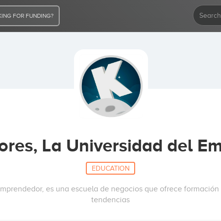
ING FOR FUNDING?
ores, La Universidad del E
EDUCATION
Emprendedor, es una escuela de negocios que ofrece formación d
tendencias