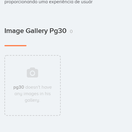
proporcionando uma experiência de usuár
Image Gallery Pg30
0
pg30
doesn't have
any images in his
gallery.