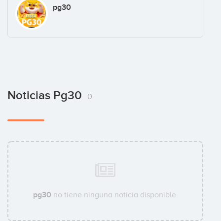
pg30
Noticias Pg30
0
pg30
no tiene ninguna noticia disponible.