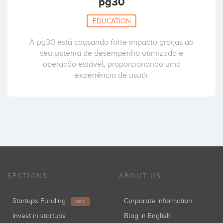
pg30
EDUCATION
A pg30 está causando forte impacto graças ao
seu sistema de desempenho otimizado e
operação estável, proporcionando uma
experiência de usuár
SECTIONS
ABOUT US
Startups Funding
Corporate information
NEW
Invest in startups
Blog in English