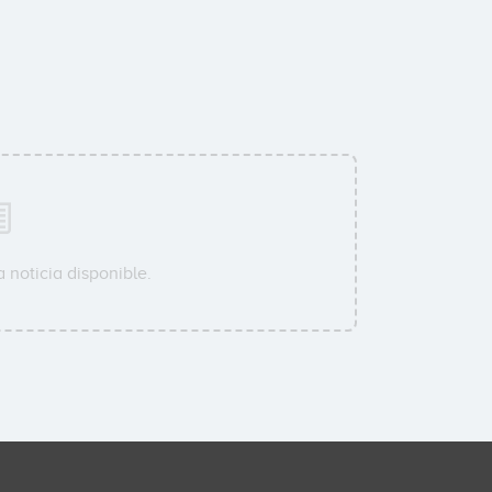
 noticia disponible.