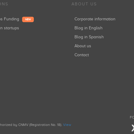
ONS
ABOUT US
ups Funding
Corporate information
NEW
in startups
Blog in English
Blog in Spanish
About us
Contact
FO
uthorized by CNMV (Registration No. 18).
View