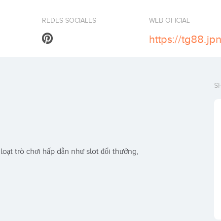
REDES SOCIALES
WEB OFICIAL
https://tg88.jp
S