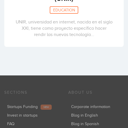
EDUCATION
UNIR, universidad en internet, nacida en el siglo
XXI, tiene como proyecto específico hacer
rendir las nuevas tecnología...
SECTIONS
ABOUT US
Startups Funding
Corporate information
NEW
Invest in startups
Blog in English
FAQ
Blog in Spanish