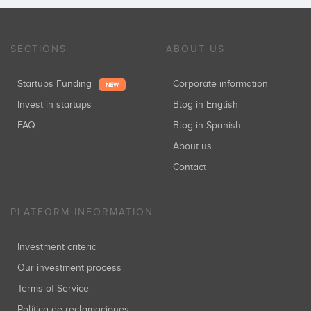
SECTIONS
ABOUT US
Startups Funding
Corporate information
NEW
Invest in startups
Blog in English
FAQ
Blog in Spanish
About us
Contact
PLATFORM INFORMATION
Investment criteria
Our investment process
Terms of Service
Política de reclamaciones