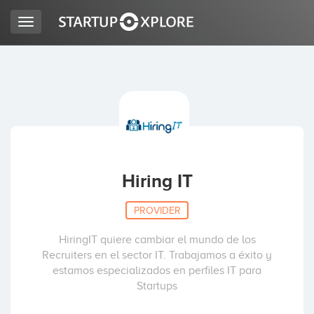
Toggle
navigation
LOOKING FOR FUNDING?
REGISTER
ACCESS
Hiring IT
PROVIDER
HiringIT quiere cambiar el mundo de los
Recruiters en el sector IT. Trabajamos a éxito y
estamos especializados en perfiles IT para
Startups
Home