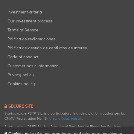
Investment criteria
Our investment process
Terms of Service
Política de reclamaciones
Política de gestión de conflictos de interés
Code of conduct
Customer basic information
Privacy policy
Cookies policy
SECURE SITE
Startupxplore PSFP, S.L. is a participatory financing platform authorized by
CNMV (Registration No. 18).
View official registry
.
Startupxplore PSFP, S.L. is a Provider of Participative Financing Services
registered with CNMV for participatory financing activities.
Cookies policy
We use proprietary and third-party cookies to