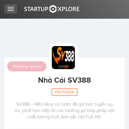
Toggle
navigation
LOOKING FOR FUNDING?
REGISTER
Pending review
ACCESS
Nhà Cái SV388
PROVIDER
SV388 – Nền tảng cá cược đá gà trực tuyến uy
tín, phát trực tiếp từ các trường gà hợp pháp với
chất lượng hình ảnh sắc nét Full HD.
Home