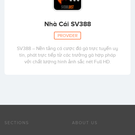
Nhà Cái SV388
PROVIDER
SV388 – Nền tảng cá cược đá gà trực tuyến uy
tín, phát trực tiếp từ các trường gà hợp pháp
với chất lượng hình ảnh sắc nét Full HD.
SECTIONS
ABOUT US