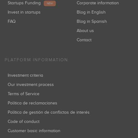
Startups Funding
Corporate information
NEW
Invest in startups
Blog in English
FAQ
Blog in Spanish
About us
Contact
PLATFORM INFORMATION
Investment criteria
Our investment process
Terms of Service
Política de reclamaciones
Política de gestión de conflictos de interés
Code of conduct
Customer basic information