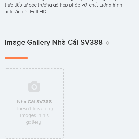
trực tiếp từ các trường gà hợp pháp với chất lượng hình 
ảnh sắc nét Full HD.
Image Gallery Nhà Cái SV388
0
Nhà Cái SV388
doesn't have any
images in his
gallery.