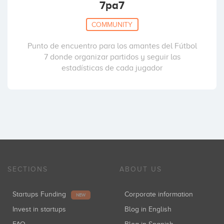
7pa7
COMMUNITY
Punto de encuentro para los amantes del Fútbol
7 donde organizar partidos y seguir las
estadísticas de cada jugador
SECTIONS
ABOUT US
Startups Funding
Corporate information
NEW
Invest in startups
Blog in English