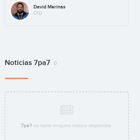
David Merinas
CTO
Noticias 7pa7
0
7pa7
no tiene ninguna noticia disponible.