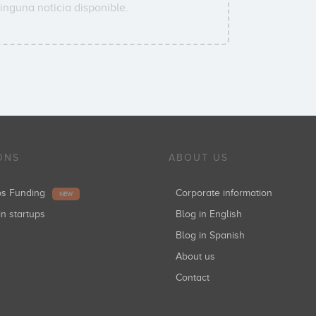
inguna noticia disponible.
ONS
ABOUT US
ups Funding
Corporate information
NEW
in startups
Blog in English
Blog in Spanish
About us
Contact