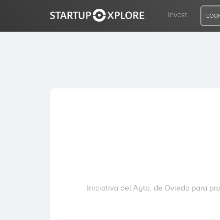
Invest
LOOK
LOOKING FOR FUNDING?
REGISTER
ACCESS
Home
Invest
Iniciativa del Ayto. de Oviedo para 