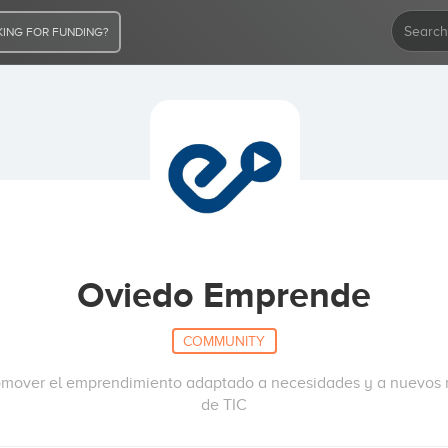
ING FOR FUNDING?
Oviedo Emprende
COMMUNITY
promover el emprendimiento adaptado a necesidades y a nuevos
de TIC