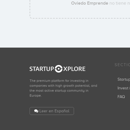
Oviedo Emprende
no tiene n
SECTI
Start
The premium platform for investing in
companies with high growth potential, and
Invest 
the most active startup community in
Europe.
FAQ
Leer en Español