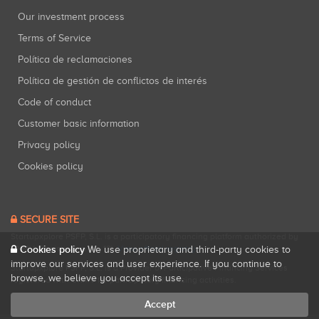
Our investment process
Terms of Service
Política de reclamaciones
Política de gestión de conflictos de interés
Code of conduct
Customer basic information
Privacy policy
Cookies policy
SECURE SITE
Startupxplore PSFP, S.L. is a participatory financing platform authorized by
Cookies policy
CNMV (Registration No. 18).
View official registry
.
We use proprietary and third-party cookies to
improve our services and user experience. If you continue to
Startupxplore PSFP, S.L. is a Provider of Participative Financing Services
browse, we believe you accept its use.
registered with CNMV for participatory financing activities.
Accept