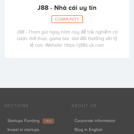
J88 - Nhà cái uy tín
COMMUNITY
J88 - Tham gia ngay hôm nay để trải nghiệm cá
cược thể thao, game bài, slot đổi thưởng với tỷ
lệ cao. Website: https://j88s.uk.com
SECTIONS
ABOUT US
Startups Funding
Corporate information
NEW
Invest in startups
Blog in English