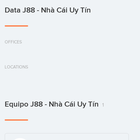
Data J88 - Nhà Cái Uy Tín
OFFICES
LOCATIONS
Equipo J88 - Nhà Cái Uy Tín
1