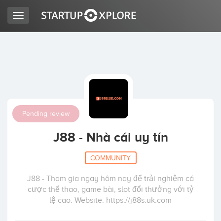
Toggle
navigation
LOOKING FOR FUNDING?
REGISTER
Pending review
ACCESS
J88 - Nhà cái uy tín
COMMUNITY
J88 - Tham gia ngay hôm nay để trải nghiệm cá
cược thể thao, game bài, slot đổi thưởng với tỷ
lệ cao. Website: https://j88s.uk.com
Home